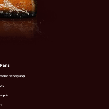
 Fans
ereibesichtigung
pte
enquiz
ts