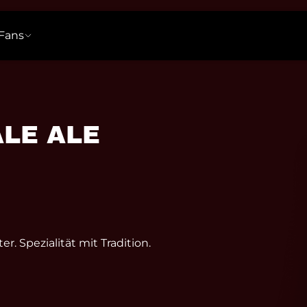
Fans
t
z
itzer Alkoholfrei
Brauprozess
Bier-FAQ
ALE ALE
er. Spezialität mit Tradition.