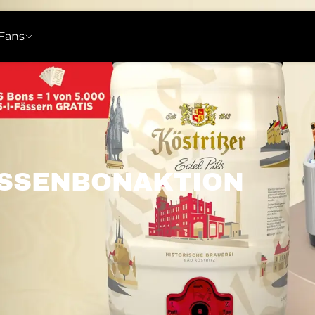
Fans
t
z
itzer Alkoholfrei
Brauprozess
Bier-FAQ
ASSENBONAKTION