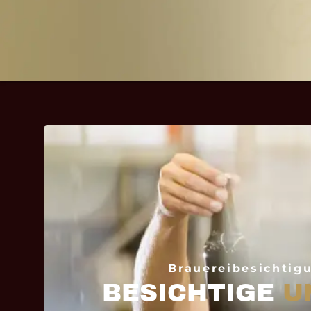
Brauereibesichtig
BESICHTIGE
U