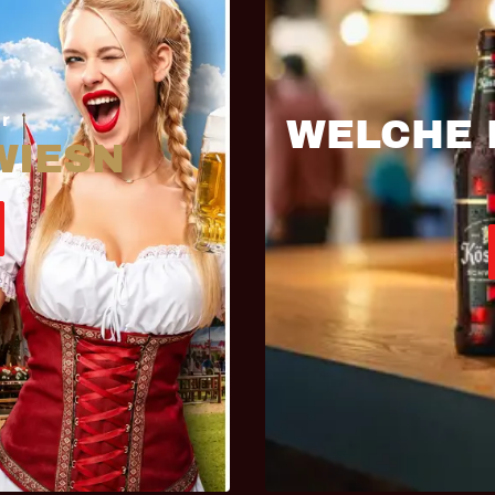
er
WELCHE 
WIESN