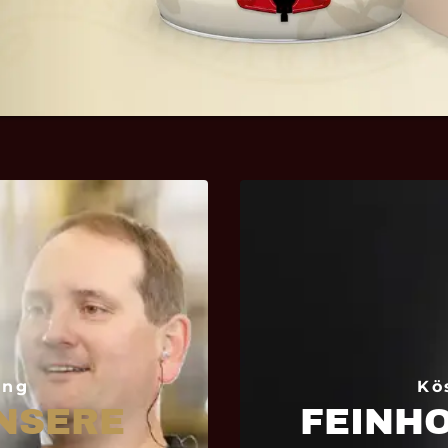
ung
Kö
NSERE
FEINH