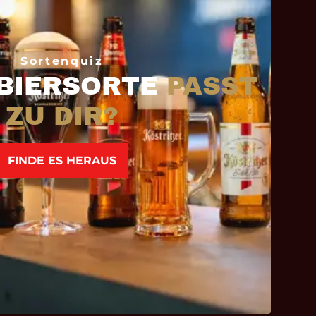
Sortenquiz
BIERSORTE
PASST
ZU DIR?
FINDE ES HERAUS