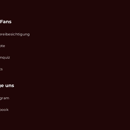
 Fans
ereibesichtigung
pte
enquiz
ts
ge uns
agram
book