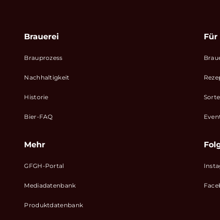
Brauerei
Für
Brauprozess
Brau
Nachhaltigkeit
Reze
Historie
Sort
Bier-FAQ
Even
Mehr
Fol
GFGH-Portal
Inst
Mediadatenbank
Face
Produktdatenbank