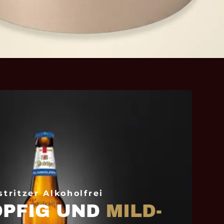
stritzer Alkoholfrei
OPFIG UND
MILD-